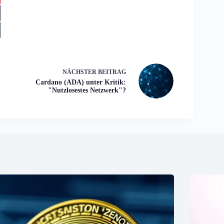
NÄCHSTER
BEITRAG
Cardano (ADA) unter Kritik:
"Nutzlosestes Netzwerk"?