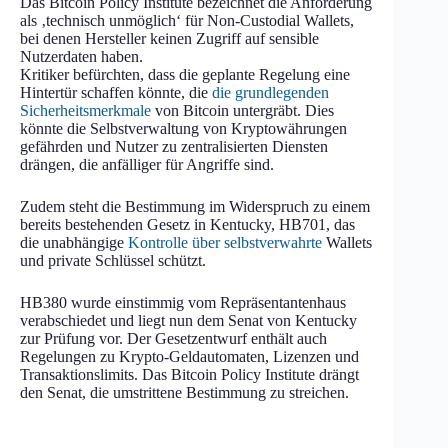
Das Bitcoin Policy Institute bezeichnet die Anforderung
als ‚technisch unmöglich‘ für Non-Custodial Wallets,
bei denen Hersteller keinen Zugriff auf sensible
Nutzerdaten haben.
Kritiker befürchten, dass die geplante Regelung eine
Hintertür schaffen könnte, die
die grundlegenden
Sicherheitsmerkmale
von Bitcoin untergräbt. Dies
könnte die Selbstverwaltung von Kryptowährungen
gefährden und Nutzer zu zentralisierten Diensten
drängen, die anfälliger für Angriffe sind.
Zudem steht die Bestimmung im Widerspruch zu einem
bereits bestehenden Gesetz in Kentucky, HB701, das
die unabhängige
Kontrolle über selbstverwahrte
Wallets
und private Schlüssel schützt.
HB380 wurde einstimmig vom Repräsentantenhaus
verabschiedet und liegt nun dem Senat von Kentucky
zur Prüfung vor. Der Gesetzentwurf enthält auch
Regelungen zu Krypto-Geldautomaten, Lizenzen und
Transaktionslimits. Das Bitcoin Policy Institute drängt
den Senat, die umstrittene Bestimmung zu streichen.