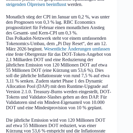
steigenden Ölpreisen beeinflusst
werden.
Monatlich stieg der CPI im Januar um 0,2 %, was unter
den Prognosen von 0,3 % lag. RBC Economics
prognostiziert für Februar einen monatlichen Anstieg
des Gesamt- und Kern-CPI um 0,3 %.
Das Polkadot-Netzwerk steht vor einem umfassenden
Tokenomics-Umbau, dem „Pi Day Reset“, der am 12.
März 2026 beginnt.
Wesentliche Änderungen umfassen
eine feste Obergrenze für das DOT-Token-Angebot von
2,1 Milliarden DOT und eine Reduzierung der
jährlichen Emission von 120 Millionen DOT auf etwa
55 Millionen DOT (eine Kürzung um 53,6 %). Dies
soll die jährliche Inflationsrate von rund 7,5 % auf etwa
3,11 % senken. Zudem startet Phase 1 des Dynamic
Allocation Pool (DAP) mit dem Runtime-Upgrade auf
Version 2.1.0. Treasury-Burns werden eingestellt, DOT-
Tokens und Validator-Slashes gehen an den DAP. Für
Validatoren sind ein Mindest-Eigenanteil von 10.000
DOT und eine Mindestprovision von 10 % geplant.
Die jährliche Emission wird von 120 Millionen DOT
auf etwa 55 Millionen DOT reduziert, was einer
Kürzung von 53,6 % entspricht und die Inflationsrate