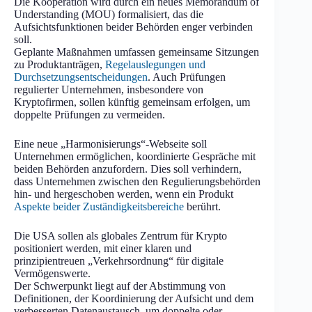
Die Kooperation wird durch ein neues Memorandum of
Understanding (MOU) formalisiert, das die
Aufsichtsfunktionen beider Behörden enger verbinden
soll.
Geplante Maßnahmen umfassen gemeinsame Sitzungen
zu Produktanträgen,
Regelauslegungen und
Durchsetzungsentscheidungen
. Auch Prüfungen
regulierter Unternehmen, insbesondere von
Kryptofirmen, sollen künftig gemeinsam erfolgen, um
doppelte Prüfungen zu vermeiden.
Eine neue „Harmonisierungs“-Webseite soll
Unternehmen ermöglichen, koordinierte Gespräche mit
beiden Behörden anzufordern. Dies soll verhindern,
dass Unternehmen zwischen den Regulierungsbehörden
hin- und hergeschoben werden, wenn ein Produkt
Aspekte beider Zuständigkeitsbereiche
berührt.
Die USA sollen als globales Zentrum für Krypto
positioniert werden, mit einer klaren und
prinzipientreuen „Verkehrsordnung“ für digitale
Vermögenswerte.
Der Schwerpunkt liegt auf der Abstimmung von
Definitionen, der Koordinierung der Aufsicht und dem
verbesserten Datenaustausch, um doppelte oder