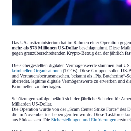
Das US-Justizministerium hat im Rahmen einer Operation gegen
mehr als 578 Millionen US-Dollar
beschlagnahmt. Diese Maßna
gegen grenzüberschreitenden Krypto-Betrug dar, der jährlich
fas
Die sichergestellten digitalen Vermögenswerte stammen laut U
kriminellen Organisationen
(TCOs). Diese Gruppen sollen US-Bür
und Vertrauensbetrugsmaschen, bekannt als „Pig Butchering“-
überredet, legitime digitale Vermögenswerte zu erwerben und di
Kriminellen zu übertragen.
Schätzungen zufolge beläuft sich der jährliche Schaden für Amer
Milliarden US-Dollar.
Die Operation wurde von der „Scam Center Strike Force“ des Dist
die im November ins Leben gerufen wurde. Diese Taskforce kon
aus Südostasien. Die
Sicherstellungen und Einfrierungen
erstrec