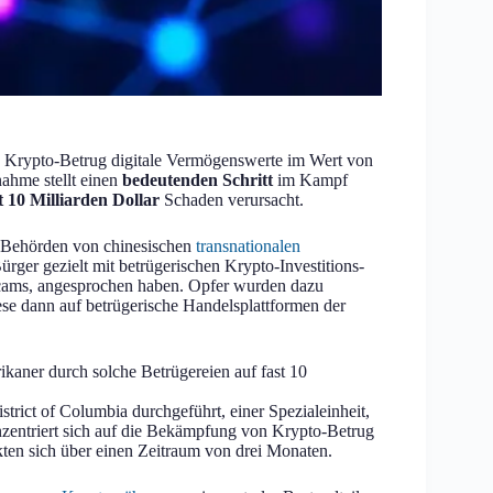
 Krypto-Betrug digitale Vermögenswerte im Wert von
hme stellt einen
bedeutenden Schritt
im Kampf
t 10 Milliarden Dollar
Schaden verursacht.
S-Behörden von chinesischen
transnationalen
ger gezielt mit betrügerischen Krypto-Investitions-
Scams, angesprochen haben. Opfer wurden dazu
ese dann auf betrügerische Handelsplattformen der
ikaner durch solche Betrügereien auf fast 10
rict of Columbia durchgeführt, einer Spezialeinheit,
zentriert sich auf die Bekämpfung von Krypto-Betrug
kten sich über einen Zeitraum von drei Monaten.