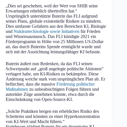
„Dies sei geschehen, weil der Wert von SHIB seine
Erwartungen erheblich übertroffen hat.“
Ursprünglich unterstützte Buterin das FLI aufgrund
seines Plans, globale existentielle Risiken zu mindern.
Dies umfasste Gefahren aus den Bereichen KI, Biologie
und
Nukleartechnologie sowie Initiativen
für Frieden
und Wissensaustausch. Das FLI kündigte 2021 ein
Förderprogramm in Höhe von 25 Millionen US-Dollar
an, das durch Buterins Spende ermöglicht wurde und
sich mit der Ausrichtung leistungsfähiger KI befasste.
Buterin äußert nun Bedenken, da das FLI seinen
Schwerpunkt auf „groß angelegte politische Aktionen“
verlagert habe, um KI-Risiken zu bekämpfen. Diese
Änderung weiche stark vom ursprünglichen Plan ab. Er
befürchtet, dass die massive
Förderung politischer
Maßnahmen
zu unbeabsichtigten Folgen führen und
autoritäre Züge annehmen könnte, etwa durch die
Einschränkung von Open-Source-KI.
„Solche Praktiken bergen ein erhebliches Risiko des
Scheiterns und könnten zu einer Hyperkonzentration
von KI-Wert und Macht führen.“
Stattdessen plädiert Buterin für ein dezentrales KI-