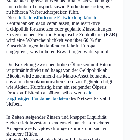
Steigende Ölpreise wirken als Inflationsbeschleuniger
und erhöhen Transport- sowie Produktionskosten, was
zu höheren Verbraucherpreisen führt.
Diese
inflationsfördernde Entwicklung könnte
Zentralbanken dazu veranlassen, ihre restriktive
Geldpolitik fortzusetzen oder geplante Zinssenkungen
zu verschieben. Für die Europäische Zentralbank (EZB)
wird eine Wahrscheinlichkeit von über 60 % für
Zinserhöhungen im laufenden Jahr in Europa
eingepreist, was früheren Erwartungen widerspricht.
Die Beziehung zwischen hohen Ölpreisen und Bitcoin
ist primär indirekt und hängt von der Geldpolitik ab.
Bitcoin wird zunehmend als Makro-Asset betrachtet,
das ähnlichen ökonomischen Gesetzmäßigkeiten folgt
wie Aktien. Kurzfristig kann ein steigender Ölpreis
Druck auf Bitcoin ausüben, selbst wenn
die
langfristigen Fundamentaldaten
des Netzwerks stabil
bleiben.
In Zeiten steigender Zinsen und knapper Liquidität
ziehen sich Investoren tendenziell aus risikoreicheren
Anlagen wie Kryptowährungen zurück und suchen
sicherere Häfen.
Obwohl Bitcoin oft als digitaler Inflationsschutz