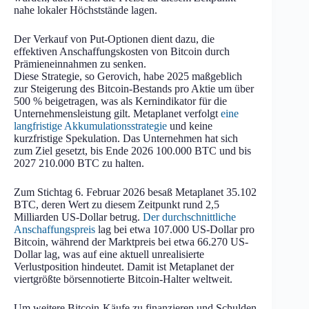
nahe lokaler Höchststände lagen.
Der Verkauf von Put-Optionen dient dazu, die
effektiven Anschaffungskosten von Bitcoin durch
Prämieneinnahmen zu senken.
Diese Strategie, so Gerovich, habe 2025 maßgeblich
zur Steigerung des Bitcoin-Bestands pro Aktie um über
500 % beigetragen, was als Kernindikator für die
Unternehmensleistung gilt. Metaplanet verfolgt
eine
langfristige Akkumulationsstrategie
und keine
kurzfristige Spekulation. Das Unternehmen hat sich
zum Ziel gesetzt, bis Ende 2026 100.000 BTC und bis
2027 210.000 BTC zu halten.
Zum Stichtag 6. Februar 2026 besaß Metaplanet 35.102
BTC, deren Wert zu diesem Zeitpunkt rund 2,5
Milliarden US-Dollar betrug.
Der durchschnittliche
Anschaffungspreis
lag bei etwa 107.000 US-Dollar pro
Bitcoin, während der Marktpreis bei etwa 66.270 US-
Dollar lag, was auf eine aktuell unrealisierte
Verlustposition hindeutet. Damit ist Metaplanet der
viertgrößte börsennotierte Bitcoin-Halter weltweit.
Um weitere Bitcoin-Käufe zu finanzieren und Schulden