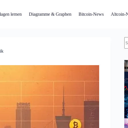
agen lernen
Diagramme & Graphen
Bitcoin-News
Altcoin-
K
Er
ik