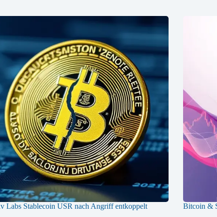
v Labs Stablecoin USR nach Angriff entkoppelt
Bitcoin & 