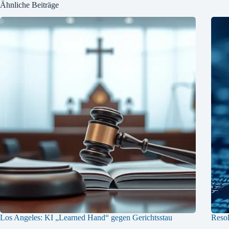
Ähnliche Beiträge
Los Angeles: KI „Learned Hand“ gegen Gerichtsstau
Resol